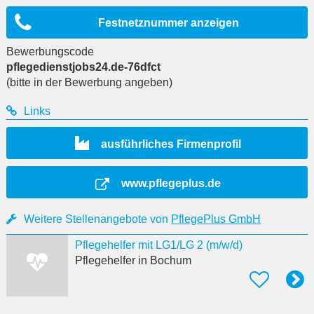
Festnetznummer anzeigen
Bewerbungscode
pflegedienstjobs24.de-76dfct
(bitte in der Bewerbung angeben)
Links
ausführliches Firmenprofil
www.pflegeplus.de
Weitere Stellenangebote von
PflegePlus GmbH
Pflegehelfer mit LG1/LG 2 (m/w/d)
Pflegehelfer
in Bochum