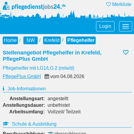
Merkliste
Tog
Login
nav
Home
NW
Krefeld
Pflegehelfer
Stellenangebot Pflegehelfer in Krefeld,
PflegePlus GmbH
Pflegehelfer mit LG1/LG 2 (m/w/d)
PflegePlus GmbH
vom
04.08.2026
Job-Informationen
Anstellungsart:
angestellt
Anstellungsdauer:
unbefristet
Arbeitsumfang:
Vollzeit/ Teilzeit
Schule & Ausbildung
Berufsausbildung:
abgeschlossen