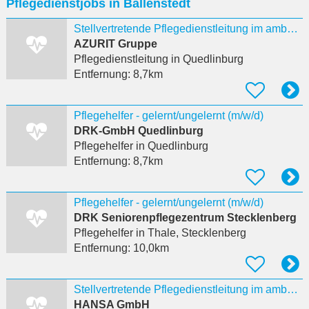
Pflegedienstjobs in Ballenstedt
eingeben
Stellvertretende Pflegedienstleitung im ambulanten Dienst (w/m/d)
AZURIT Gruppe
Pflegedienstleitung
in Quedlinburg
Entfernung:
8,7km
Pflegehelfer - gelernt/ungelernt (m/w/d)
DRK-GmbH Quedlinburg
Pflegehelfer
in Quedlinburg
Entfernung:
8,7km
Pflegehelfer - gelernt/ungelernt (m/w/d)
DRK Seniorenpflegezentrum Stecklenberg
Pflegehelfer
in Thale, Stecklenberg
Entfernung:
10,0km
Stellvertretende Pflegedienstleitung im ambulanten Dienst (w/m/d)
HANSA GmbH