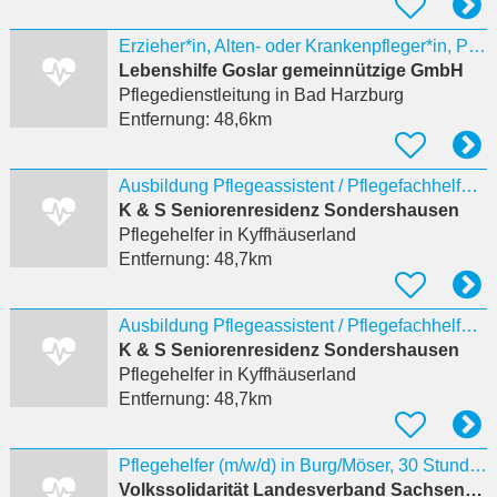
Erzieher*in, Alten- oder Krankenpfleger*in, Pflegedienstleitung (m/w/d) als Teamleitung m/w/d
Lebenshilfe Goslar gemeinnützige GmbH
Pflegedienstleitung
in Bad Harzburg
Entfernung:
48,6km
Ausbildung Pflegeassistent / Pflegefachhelfer (m/w/d) Start 2027
K & S Seniorenresidenz Sondershausen
Pflegehelfer
in Kyffhäuserland
Entfernung:
48,7km
Ausbildung Pflegeassistent / Pflegefachhelfer (m/w/d) Start 2027 K&S Seniorenresidenz Sondershausen
K & S Seniorenresidenz Sondershausen
Pflegehelfer
in Kyffhäuserland
Entfernung:
48,7km
Pflegehelfer (m/w/d) in Burg/Möser, 30 Stunden/Woche Burg (bei Magdeburg), Deutschland
Volkssolidarität Landesverband Sachsen-Anhalt e.V.