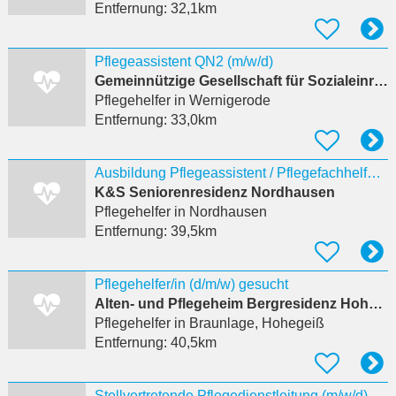
Entfernung:
32,1km
Pflegeassistent QN2 (m/w/d)
Gemeinnützige Gesellschaft für Sozialeinrichtungen Wernigerode mbH
Pflegehelfer
in Wernigerode
Entfernung:
33,0km
Ausbildung Pflegeassistent / Pflegefachhelfer (m/w/d) 2027
K&S Seniorenresidenz Nordhausen
Pflegehelfer
in Nordhausen
Entfernung:
39,5km
Pflegehelfer/in (d/m/w) gesucht
Alten- und Pflegeheim Bergresidenz Hohegeiß GmbH
Pflegehelfer
in Braunlage, Hohegeiß
Entfernung:
40,5km
Stellvertretende Pflegedienstleitung (m/w/d)