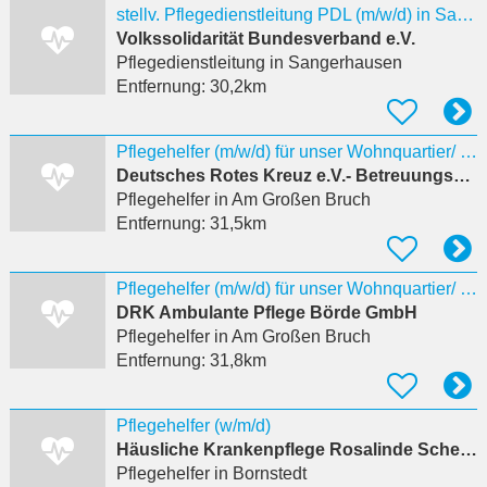
stellv. Pflegedienstleitung PDL (m/w/d) in Sangerhausen
Volkssolidarität Bundesverband e.V.
Pflegedienstleitung
in Sangerhausen
Entfernung:
30,2km
Pflegehelfer (m/w/d) für unser Wohnquartier/ unsere Tagespflege Stadtmühle in Oschersleben
Deutsches Rotes Kreuz e.V.- Betreuungszentrum 'Am Wiesenpark'
Pflegehelfer
in Am Großen Bruch
Entfernung:
31,5km
Pflegehelfer (m/w/d) für unser Wohnquartier/ unsere Tagespflege Stadtmühle in Oschersleben
DRK Ambulante Pflege Börde GmbH
Pflegehelfer
in Am Großen Bruch
Entfernung:
31,8km
Pflegehelfer (w/m/d)
Häusliche Krankenpflege Rosalinde Scheunert GmbH
Pflegehelfer
in Bornstedt