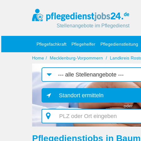
Stellenangebote im Pflegedienst
Pflegefachkraft
Pflegehelfer
Pflegedienstleitung
Home
Mecklenburg-Vorpommern
Landkreis Rost
Job-
Kategorie
Standort ermitteln
oder
PLZ
oder
Ort
eingeben
Pflegedienstjobs in Baum