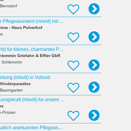
 Bernstorf
Teilzeit Qualifizierter Pflegeassistent (m/w/d) mit mind. einjähriger Ausbildung im Pflegeheim
tow - Haus Pulverhof
se
Pflegehelfer/In (m/w/d) für kleines, charmantes Pflegeheim
hlemmin Griefahn & Effler GbR
t, Schlemmin
eitung (m/w/d) in Vollzeit
Kinderparadies
 Baumgarten
Pflegehelfer / Betreuungskraft (m/w/d) für unsere Tagespflege
us
w-Prüzen
Ausbildung zum staatlich anerkannten Pflegeassistenten (m/w/d)