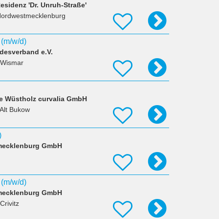
esidenz 'Dr. Unruh-Straße'
Nordwestmecklenburg
 (m/w/d)
ndesverband e.V.
 Wismar
e Wüstholz curvalia GmbH
 Alt Bukow
)
tmecklenburg GmbH
 (m/w/d)
tmecklenburg GmbH
Crivitz