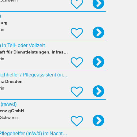
 Schwerin
)
burg
in
 in Teil- oder Vollzeit
Comtact - Gesellschaft für Dienstleistungen, Infrastruktur und Bauten m
in
Ausbildung Pflegefachhelfer / Pflegeassistent (m/w/d) Start 2027 K&S Seniorenresidenz Schwerin
nz Dresden
in
 (m/w/d)
ncenz gGmbH
 Schwerin
Dauernachtwache/Pflegehelfer (m/w/d) im Nachtdienst stationäre Pflege Rostock