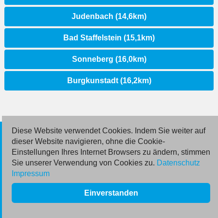
Judenbach (14,6km)
Bad Staffelstein (15,1km)
Sonneberg (16,0km)
Burgkunstadt (16,2km)
Diese Website verwendet Cookies. Indem Sie weiter auf
© 2026 Deutsche Jobmarkt GmbH
dieser Website navigieren, ohne die Cookie-
Einstellungen Ihres Internet Browsers zu ändern, stimmen
Inserieren
Sie unserer Verwendung von Cookies zu.
Datenschutz
Impressum
Kontakt
Einverstanden
AGB
Datenschutz