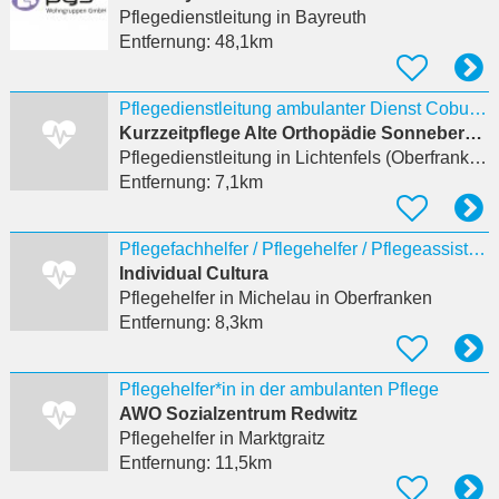
Pflegedienstleitung
in Bayreuth
Entfernung:
48,1km
Pflegedienstleitung ambulanter Dienst Coburg - Rödental ‍ ️ ‍ ️ (m/w/d)
Kurzzeitpflege Alte Orthopädie Sonneberg GmbH
Pflegedienstleitung
in Lichtenfels (Oberfranken), Klosterlangheim
Entfernung:
7,1km
Pflegefachhelfer / Pflegehelfer / Pflegeassistent (m/w/d)
Individual Cultura
Pflegehelfer
in Michelau in Oberfranken
Entfernung:
8,3km
Pflegehelfer*in in der ambulanten Pflege
AWO Sozialzentrum Redwitz
Pflegehelfer
in Marktgraitz
Entfernung:
11,5km