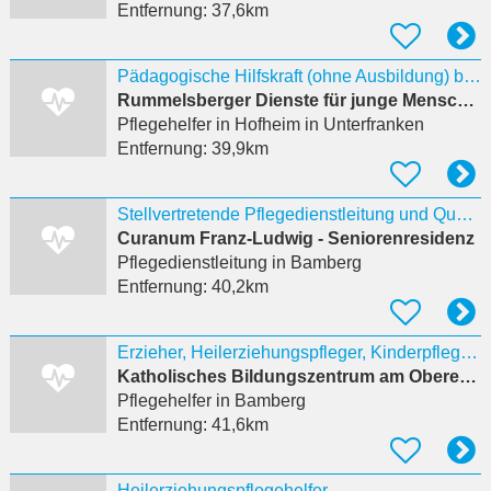
Entfernung:
37,6km
Pädagogische Hilfskraft (ohne Ausbildung) bzw. Pflegehelfer /in, Heilerziehungspflegehelfer /in
Rummelsberger Dienste für junge Menschen gemeinnützige GmbH
Pflegehelfer
in Hofheim in Unterfranken
Entfernung:
39,9km
Stellvertretende Pflegedienstleitung und Qualitätsbeauftragte:r (w/m/d)
Curanum Franz-Ludwig - Seniorenresidenz
Pflegedienstleitung
in Bamberg
Entfernung:
40,2km
Erzieher, Heilerziehungspfleger, Kinderpfleger oder Heilerziehungspflegehelfer (m/w/d) als
Katholisches Bildungszentrum am Oberen Stephansberg Bamberg e.V.
Pflegehelfer
in Bamberg
Entfernung:
41,6km
Heilerziehungspflegehelfer