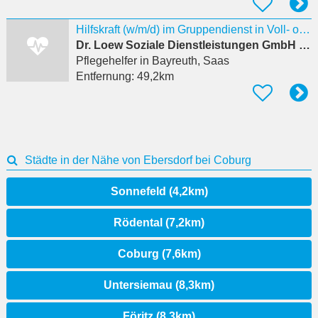
Hilfskraft (w/m/d) im Gruppendienst in Voll- oder Teilzeit
Dr. Loew Soziale Dienstleistungen GmbH & Co. KG
Pflegehelfer
in Bayreuth, Saas
Entfernung:
49,2km
Städte in der Nähe von Ebersdorf bei Coburg
Sonnefeld (4,2km)
Rödental (7,2km)
Coburg (7,6km)
Untersiemau (8,3km)
Föritz (8,3km)