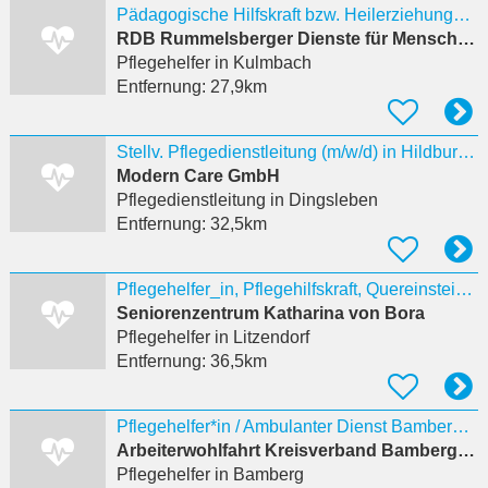
Pädagogische Hilfskraft bzw. Heilerziehungspflegehelfer /in (m/w/d)
RDB Rummelsberger Dienste für Menschen mit Behinderung gemeinnützige GmbH
Pflegehelfer
in Kulmbach
Entfernung:
27,9km
Stellv. Pflegedienstleitung (m/w/d) in Hildburghausen
Modern Care GmbH
Pflegedienstleitung
in Dingsleben
Entfernung:
32,5km
Pflegehelfer_in, Pflegehilfskraft, Quereinsteiger_in
Seniorenzentrum Katharina von Bora
Pflegehelfer
in Litzendorf
Entfernung:
36,5km
Pflegehelfer*in / Ambulanter Dienst Bamberg TZ (15-20 Std. Woche) (m/w/d)
Arbeiterwohlfahrt Kreisverband Bamberg Stadt und Land e.V.
Pflegehelfer
in Bamberg