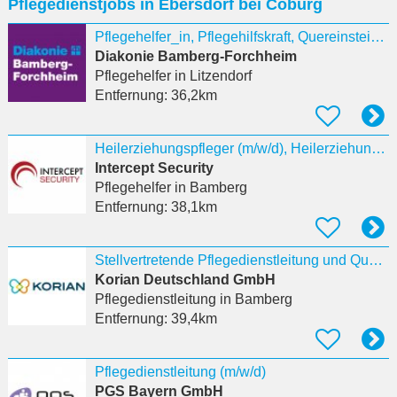
Pflegedienstjobs in Ebersdorf bei Coburg
eingeben
Pflegehelfer_in, Pflegehilfskraft, Quereinsteiger_in
Diakonie Bamberg-Forchheim
Pflegehelfer
in Litzendorf
Entfernung:
36,2km
Heilerziehungspfleger (m/w/d), Heilerziehungspflegehelfer (m/w/d), Schulbegleiter (m/w/d)
Intercept Security
Pflegehelfer
in Bamberg
Entfernung:
38,1km
Stellvertretende Pflegedienstleitung und Qualitätsbeauftragte:r (w/m/d)
Korian Deutschland GmbH
Pflegedienstleitung
in Bamberg
Entfernung:
39,4km
Pflegedienstleitung (m/w/d)
PGS Bayern GmbH