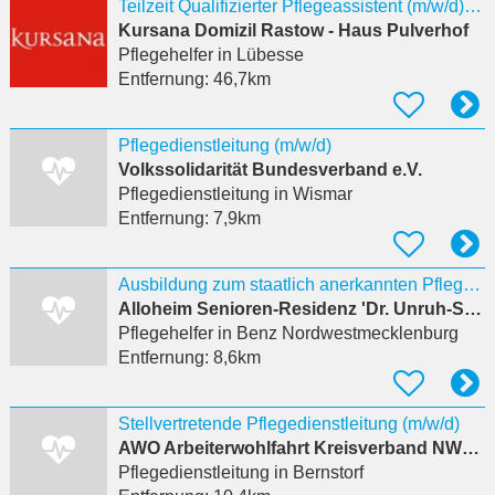
Teilzeit Qualifizierter Pflegeassistent (m/w/d) mit mind. einjähriger Ausbildung im Pflegeheim
Kursana Domizil Rastow - Haus Pulverhof
Pflegehelfer
in Lübesse
Entfernung:
46,7km
Pflegedienstleitung (m/w/d)
Volkssolidarität Bundesverband e.V.
Pflegedienstleitung
in Wismar
Entfernung:
7,9km
Ausbildung zum staatlich anerkannten Pflegeassistenten (m/w/d)
Alloheim Senioren-Residenz 'Dr. Unruh-Straße'
Pflegehelfer
in Benz Nordwestmecklenburg
Entfernung:
8,6km
Stellvertretende Pflegedienstleitung (m/w/d)
AWO Arbeiterwohlfahrt Kreisverband NWM e.V.
Pflegedienstleitung
in Bernstorf