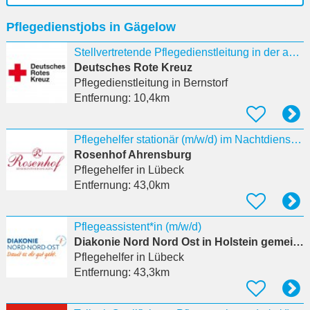
Ort
Pflegedienstjobs in Gägelow
eingeben
Stellvertretende Pflegedienstleitung in der ambulanten Pflege (m/w/d) für den Standort Gadebusch
Deutsches Rote Kreuz
Pflegedienstleitung
in Bernstorf
Entfernung:
10,4km
Pflegehelfer stationär (m/w/d) im Nachtdienst, in Teilzeit in Ahrensburg
Rosenhof Ahrensburg
Pflegehelfer
in Lübeck
Entfernung:
43,0km
Pflegeassistent*in (m/w/d)
Diakonie Nord Nord Ost in Holstein gemeinnützige GmbH
Pflegehelfer
in Lübeck
Entfernung:
43,3km