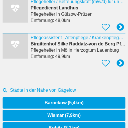
Pflegehelfer / Betreuungskraft (m/w/d) für unsere Tagespflege
Pflegedienst Landhus
Pflegehelfer
in Gülzow-Prüzen
Entfernung:
48,0km
Pflegeassistent - Altenpflege / Krankenpflege (m/w/d)
Birgittenhof Silke Raddatz-von de Berg Pflegeheim
Pflegehelfer
in Mölln Herzogtum Lauenburg
Entfernung:
49,9km
Städte in der Nähe von Gägelow
Barnekow (5,4km)
Wismar (7,9km)
Bobitz (8,1km)