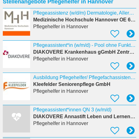
Stellenangebote Pflegehelfer in Hannover
eingeben
Pflegeassistenz (w/d/m) Dermatologie, Allergologie und Venerologie
Medizinische Hochschule Hannover OE 6228 Transplantationslabor
Pflegehelfer
in Hannover
Pflegeassistent*in (w/m/d) - Pool ohne Funktionsdienst
DIAKOVERE Krankenhaus gGmbH Zentrallabor
Pflegehelfer
in Hannover
Ausbildung Pflegehelfer/ Pflegefachassistent (m/w/d)
Kleefelder Seniorenpflege GmbH
Pflegehelfer
in Hannover
Pflegeassistent*innen QN 3 (w/m/d)
DIAKOVERE Annastift Leben und Lernen gGmbH
Pflegehelfer
in Hannover