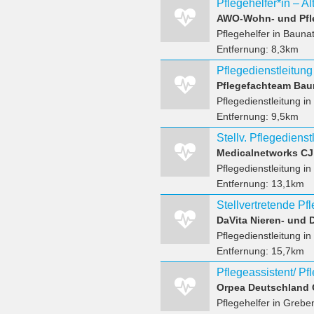
Pflegehelfer*in – A
AWO-Wohn- und Pfle
Pflegehelfer
in Baunat
Entfernung:
8,3km
Pflegedienstleitung
Pflegefachteam Bau
Pflegedienstleitung
in
Entfernung:
9,5km
Medicalnetworks C
Pflegedienstleitung
in
Entfernung:
13,1km
DaVita Nieren- und
Pflegedienstleitung
in
Entfernung:
15,7km
Orpea Deutschland
Pflegehelfer
in Greben