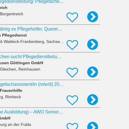
Stellvertretende Pflegedienstleitung: Pflegefachkraft (m/w/d)
eich
 Borgentreich
Pflegehilfskraft, 1x jährig ex Pflegehelfer, Quereinsteiger
 Pflegedienst
 Waldeck-Frankenberg, Sachsenhausen
Tagespflege in Gleichen sucht Pflegedienstleitung auf 20 -25h/W
ausen Göttingen GmbH
 Gleichen, Reinhausen
Ausbildung zur Pflegefachassistent/in (m/w/d) 2027 - Praktikum möglich -
Frauenhilfe
rg, Rimbeck
Pflegehelfer*in (ohne Ausbildung) – AWO Seniorenzentrum Rotenburg (m/w/d)
gGmbH
urg an der Fulda