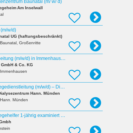
ltenzentrum Baunatal (m/ w/ d)
geheim Am Inselwall
al
 (m/w/d)
natal UG (haftungsbeschränkt)
 Baunatal, Großenritte
Stellv. Pflegedienstleitung (m/w/d) in Immenhausen gesucht
J GmbH & Co. KG
 Immenhausen
Stellvertretende Pflegedienstleitung (m/w/d) – Dialyse
 Dialysezentrum Hann. Münden
 Hann. Münden
Pflegeassistent/ Pflegehelfer 1-jährig examiniert (m/w/d) Senioren-Zentrum Reinhardswald
 Gmbh
stein