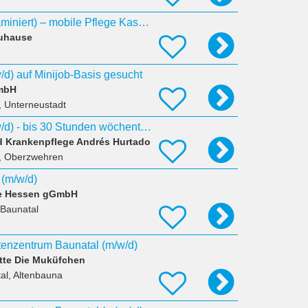
Pflegehelfer*in (examiniert) – mobile Pflege Kassel (m/ w/ d)
Zuhause
w/d) auf Minijob-Basis gesucht
mbH
, Unterneustadt
Pflegehelfer/in (m/w/d) - bis 30 Stunden wöchentlich
d Krankenpflege Andrés Hurtado
l, Oberzwehren
 (m/w/d)
te Hessen gGmbH
 Baunatal
ltenzentrum Baunatal (m/w/d)
tte Die Muküfchen
al, Altenbauna