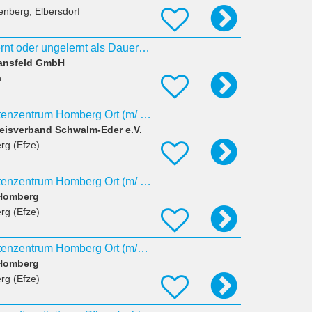
nberg, Elbersdorf
Pflegehilfskraft gelernt oder ungelernt als Dauernachtwache (m/w/d/)
ansfeld GmbH
n
Pflegehelfer*in – Altenzentrum Homberg Ort (m/ w/ d)
reisverband Schwalm-Eder e.V.
rg (Efze)
Pflegehelfer*in – Altenzentrum Homberg Ort (m/ w/ d)
Homberg
rg (Efze)
Pflegehelfer*in – Altenzentrum Homberg Ort (m/w/d)
Homberg
rg (Efze)