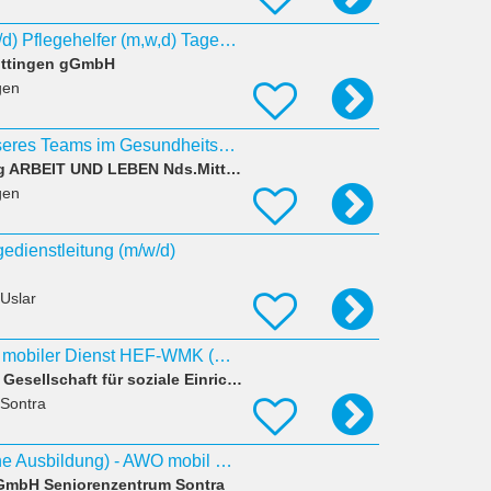
Pflegehelferin (m/w/d) Pflegehelfer (m,w,d) Tagespflege
öttingen gGmbH
gen
zur Verstärkung unseres Teams im Gesundheitswesen eine Leitungskraft
Bildungsvereinigung ARBEIT UND LEBEN Nds.Mitte gGmbH Gst. Lüneburg
gen
edienstleitung (m/w/d)
 Uslar
Pflegedienstleitung mobiler Dienst HEF-WMK (m/ w/ d) Raum Sontra
AWO gemeinnützige Gesellschaft für soziale Einrichtungen und Dienste in Nordhessen mbH
 Sontra
Pflegehelfer*in (ohne Ausbildung) - AWO mobil HEF-WMK (Raum Sontra) (m/w/d)
mbH Seniorenzentrum Sontra