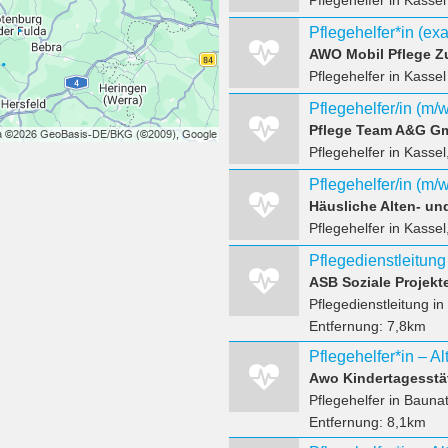
Pflegehelfer
in Kassel
AWO Mobil Pflege 
Pflegehelfer
in Kassel
Pflegehelfer/in (m/
Pflege Team A&G G
Pflegehelfer
in Kassel
Häusliche Alten- un
Pflegehelfer
in Kasse
Pflegedienstleitung
ASB Soziale Projek
Pflegedienstleitung
in
Entfernung:
7,8km
Pflegehelfer*in – A
Awo Kindertagesstä
Pflegehelfer
in Baunat
Entfernung:
8,1km