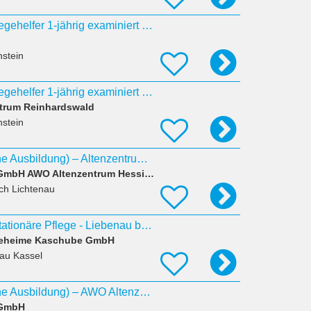
Pflegeassistent/ Pflegehelfer 1-jährig examiniert für den Nachtdienst (m/w/d) Senioren-Zentrum
stein
Pflegeassistent/ Pflegehelfer 1-jährig examiniert für den Nachtdienst (m/w/d) Senioren-Zentrum
ntrum Reinhardswald
stein
Pflegehelfer*in (ohne Ausbildung) – Altenzentrum Hessisch Lichtenau (m/ w/ d)
AWO Nordhessen gGmbH AWO Altenzentrum Hessisch-Lichtenau
ch Lichtenau
Pflegeassistenz - Stationäre Pflege - Liebenau bei Nienburg (m/w/d)
egeheime Kaschube GmbH
au Kassel
Pflegehelfer*in (ohne Ausbildung) – AWO Altenzentrum Spangenberg (m/w/d)
gGmbH