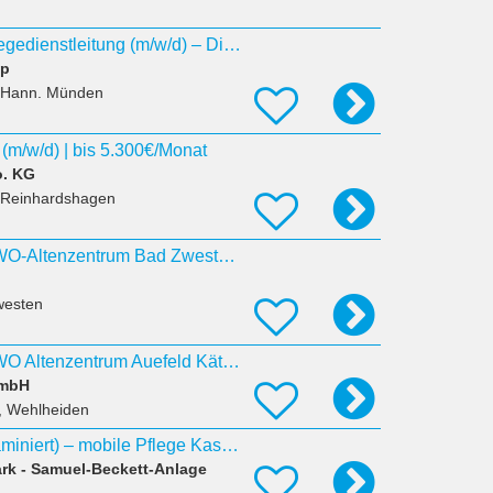
Stellvertretende Pflegedienstleitung (m/w/d) – Dialyse
up
 Hann. Münden
 (m/w/d) | bis 5.300€/Monat
o. KG
 Reinhardshagen
Pflegehelfer*in – AWO-Altenzentrum Bad Zwesten (m/w/d)
westen
Pflegehelfer*in – AWO Altenzentrum Auefeld Käthe-Richter-Haus (m/w/d)
GmbH
, Wehlheiden
Pflegehelfer*in (examiniert) – mobile Pflege Kassel (m/w/d)
k - Samuel-Beckett-Anlage