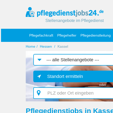
Stellenangebote im Pflegedienst
Pflegefachkraft
Pflegehelfer
Pflegedienstleitung
Home
Hessen
Kassel
Job-
Kategorie
Standort ermitteln
oder
PLZ
oder
Ort
eingeben
Pflegedienstjobs in Kasse