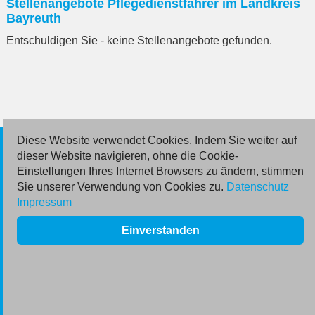
Stellenangebote Pflegedienstfahrer im Landkreis
eingeben
Bayreuth
Entschuldigen Sie - keine Stellenangebote gefunden.
Diese Website verwendet Cookies. Indem Sie weiter auf
© 2026 Deutsche Jobmarkt GmbH
dieser Website navigieren, ohne die Cookie-
Einstellungen Ihres Internet Browsers zu ändern, stimmen
Inserieren
Sie unserer Verwendung von Cookies zu.
Datenschutz
Impressum
Kontakt
Einverstanden
AGB
Datenschutz
Impressum