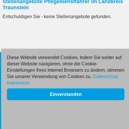
Stellenangebote Pflegedienstfahrer im Landkreis
eingeben
Traunstein
Entschuldigen Sie - keine Stellenangebote gefunden.
Diese Website verwendet Cookies. Indem Sie weiter auf
© 2026 Deutsche Jobmarkt GmbH
dieser Website navigieren, ohne die Cookie-
Einstellungen Ihres Internet Browsers zu ändern, stimmen
Inserieren
Sie unserer Verwendung von Cookies zu.
Datenschutz
Impressum
Kontakt
Einverstanden
AGB
Datenschutz
Impressum