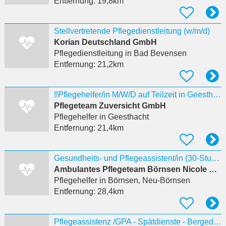
Entfernung:
19,8km
Stellvertretende Pflegedienstleitung (w/m/d)
Korian Deutschland GmbH
Pflegedienstleitung
in Bad Bevensen
Entfernung:
21,2km
‼️Pflegehelfer/in M/W/D auf Teilzeit in Geesthacht gesucht ‼️
Pflegeteam Zuversicht GmbH
Pflegehelfer
in Geesthacht
Entfernung:
21,4km
Gesundheits- und Pflegeassistent/in (30-Stunden-Teilzeit ) (m/w/d)
Ambulantes Pflegeteam Börnsen Nicole Wysotzki
Pflegehelfer
in Börnsen, Neu-Börnsen
Entfernung:
28,4km
Pflegeassistenz /GPA - Spätdienste - Bergedorf - ambulante Pflege