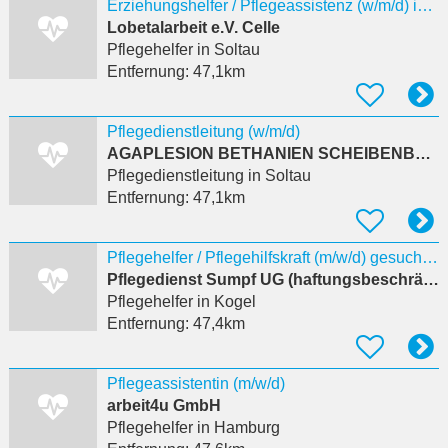
Erziehungshelfer / Pflegeassistenz (w/m/d) in Teilzeit 29 Std./Woche
Lobetalarbeit e.V. Celle
Pflegehelfer
in Soltau
Entfernung:
47,1km
Pflegedienstleitung (w/m/d)
AGAPLESION BETHANIEN SCHEIBENBERG gemeinnützige GmbH
Pflegedienstleitung
in Soltau
Entfernung:
47,1km
Pflegehelfer / Pflegehilfskraft (m/w/d) gesucht ***16-18€/Std***
Pflegedienst Sumpf UG (haftungsbeschränkt)
Pflegehelfer
in Kogel
Entfernung:
47,4km
Pflegeassistentin (m/w/d)
arbeit4u GmbH
Pflegehelfer
in Hamburg