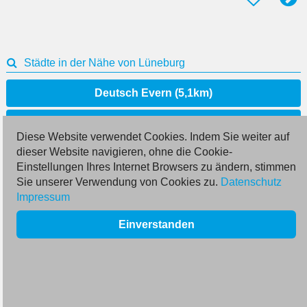
Städte in der Nähe von Lüneburg
Deutsch Evern (5,1km)
Adendorf (5,4km)
Diese Website verwendet Cookies. Indem Sie weiter auf
dieser Website navigieren, ohne die Cookie-
Vögelsen (5,7km)
Einstellungen Ihres Internet Browsers zu ändern, stimmen
Sie unserer Verwendung von Cookies zu.
Datenschutz
Bardowick (6,1km)
Impressum
Kirchgellersen (7,7km)
Einverstanden
Rullstorf (10,9km)
Westergellersen (11,7km)
Handorf (12,0km)