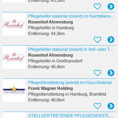
Entfernung:
43,1km
Pflegehelfer stationär (m/w/d) im Nachtdienst, in Teilzeit in Ahrensburg
Rosenhof Ahrensburg
Pflegehelfer
in Hamburg
Entfernung:
44,3km
Pflegehelfer stationär (m/w/d) in Voll- oder Teilzeit in Großhansdorf
Rosenhof Ahrensburg
Pflegehelfer
in Großhansdorf
Entfernung:
46,4km
Pflegedienstleitung (w/m/d) im Haus Alstertal
Frank Wagner Holding
Pflegedienstleitung
in Hamburg, Bramfeld
Entfernung:
46,6km
STELLVERTRETENDE PFLEGEDIENSTLEITUNG (w/m/d) für das Tagesdomizil Wellingsbüttel