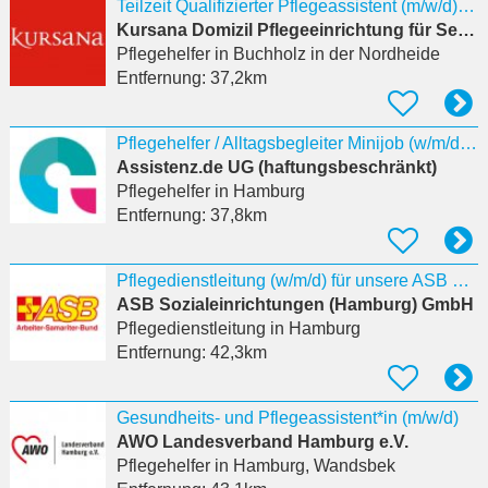
Teilzeit Qualifizierter Pflegeassistent (m/w/d) mit mind. einjähriger Ausbildung im Pflegeheim
Kursana Domizil Pflegeeinrichtung für Senioren
Pflegehelfer
in Buchholz in der Nordheide
Entfernung:
37,2km
Pflegehelfer / Alltagsbegleiter Minijob (w/m/d) 22303 Hamburg
Assistenz.de UG (haftungsbeschränkt)
Pflegehelfer
in Hamburg
Entfernung:
37,8km
Pflegedienstleitung (w/m/d) für unsere ASB Sozialstation in Nord
ASB Sozialeinrichtungen (Hamburg) GmbH
Pflegedienstleitung
in Hamburg
Entfernung:
42,3km
Gesundheits- und Pflegeassistent*in (m/w/d)
AWO Landesverband Hamburg e.V.
Pflegehelfer
in Hamburg, Wandsbek