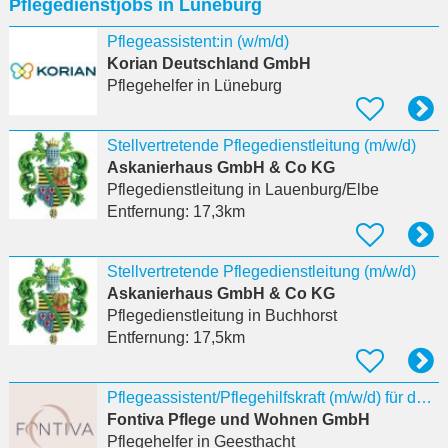
Pflegedienstjobs in Lüneburg
eingeben
Pflegeassistent:in (w/m/d)
Korian Deutschland GmbH
Pflegehelfer
in Lüneburg
Stellvertretende Pflegedienstleitung (m/w/d)
Askanierhaus GmbH & Co KG
Pflegedienstleitung
in Lauenburg/Elbe
Entfernung:
17,3km
Stellvertretende Pflegedienstleitung (m/w/d)
Askanierhaus GmbH & Co KG
Pflegedienstleitung
in Buchhorst
Entfernung:
17,5km
Pflegeassistent/Pflegehilfskraft (m/w/d) für das FONTIVA Haus Elbe Residenz in Geesthacht
Fontiva Pflege und Wohnen GmbH
Pflegehelfer
in Geesthacht