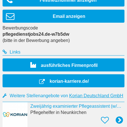
Festnetznummer anzeigen
Email anzeigen
Bewerbungscode
pflegedienstjobs24.de-w7b5dw
(bitte in der Bewerbung angeben)
Links
ausführliches Firmenprofil
korian-karriere.de/
Weitere Stellenangebote von
Korian Deutschland GmbH
Zweijährig examinierter Pflegeassistent (w/m/d)
Pflegehelfer
in Neunkirchen