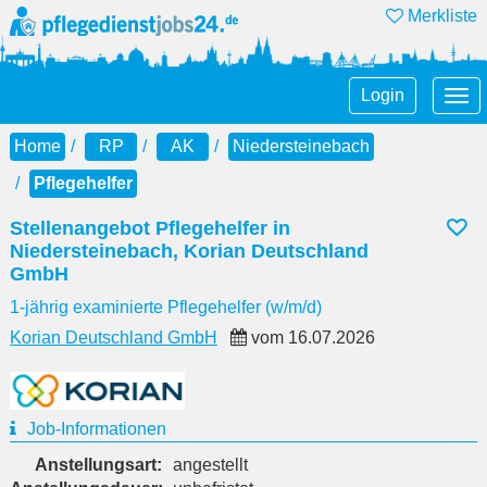
Merkliste
Tog
Login
nav
Home
RP
AK
Niedersteinebach
Pflegehelfer
Stellenangebot Pflegehelfer in
Niedersteinebach, Korian Deutschland
GmbH
1-jährig examinierte Pflegehelfer (w/m/d)
Korian Deutschland GmbH
vom
16.07.2026
Job-Informationen
Anstellungsart:
angestellt