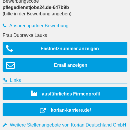
Bewerbungscode
pflegedienstjobs24.de-647b9b
(bitte in der Bewerbung angeben)
Ansprechpartner Bewerbung
Frau Dubravka Lauks
Festnetznummer anzeigen
Email anzeigen
Links
ausführliches Firmenprofil
korian-karriere.de/
Weitere Stellenangebote von
Korian Deutschland GmbH