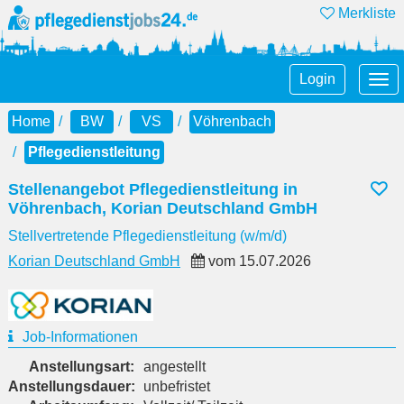
Merkliste
Tog
Login
nav
Home
BW
VS
Vöhrenbach
Pflegedienstleitung
Stellenangebot Pflegedienstleitung in
Vöhrenbach, Korian Deutschland GmbH
Stellvertretende Pflegedienstleitung (w/m/d)
Korian Deutschland GmbH
vom
15.07.2026
Job-Informationen
Anstellungsart:
angestellt
Anstellungsdauer:
unbefristet