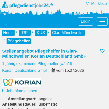
Merkliste
Tog
Login
nav
Home
RP
KUS
Glan-Münchweiler
Pflegehelfer
Stellenangebot Pflegehelfer in Glan-
Münchweiler, Korian Deutschland GmbH
1-jährig examinierte Pflegehelfer (w/m/d)
Korian Deutschland GmbH
vom
15.07.2026
Job-Informationen
Anstellungsart:
angestellt
Anstellungsdauer:
unbefristet