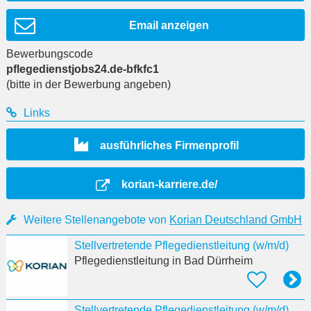
Email anzeigen
Bewerbungscode
pflegedienstjobs24.de-bfkfc1
(bitte in der Bewerbung angeben)
Links
ausführliches Firmenprofil
korian-karriere.de/
Weitere Stellenangebote von
Korian Deutschland GmbH
Stellvertretende Pflegedienstleitung (w/m/d)
Pflegedienstleitung
in Bad Dürrheim
Stellvertretende Pflegedienstleitung (w/m/d)