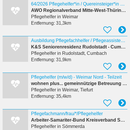
64/2026 Pflegehelfer*in / Quereinsteiger*in mit Berufserfahrung
AWO Regionalverband Mitte-West-Thüringen e.V.
Pflegehelfer
in Weimar
Entfernung:
31,3km
Ausbildung Pflegefachhelfer / Pflegeassistent (m/w/d) Start 2027
K&S Seniorenresidenz Rudolstadt - Cumbach
Pflegehelfer
in Rudolstadt, Cumbach
Entfernung:
31,9km
Pflegehelfer (m/w/d) - Weimar Nord - Teilzeit
wohnen plus... gemeinnützige Betreuung und Service GmbH
Pflegehelfer
in Weimar, Tiefurt
Entfernung:
35,4km
Pflegefachmann/frau/*/Pflegehelfer
Arbeiter-Samariter-Bund Kreisverband Sömmerda e.V.
Pflegehelfer
in Sömmerda