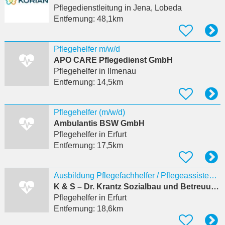
Pflegedienstleitung
in Jena, Lobeda
Entfernung:
48,1km
Pflegehelfer m/w/d
APO CARE Pflegedienst GmbH
Pflegehelfer
in Ilmenau
Entfernung:
14,5km
Pflegehelfer (m/w/d)
Ambulantis BSW GmbH
Pflegehelfer
in Erfurt
Entfernung:
17,5km
Ausbildung Pflegefachhelfer / Pflegeassistent (m/w/d) Start 2027 K&S Seniorenresidenz Erfurt
K & S – Dr. Krantz Sozialbau und Betreuung SE & Co. KG
Pflegehelfer
in Erfurt
Entfernung:
18,6km