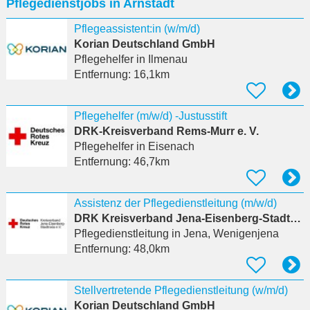
Pflegedienstjobs in Arnstadt
eingeben
Pflegeassistent:in (w/m/d)
Korian Deutschland GmbH
Pflegehelfer
in Ilmenau
Entfernung:
16,1km
Pflegehelfer (m/w/d) -Justusstift
DRK-Kreisverband Rems-Murr e. V.
Pflegehelfer
in Eisenach
Entfernung:
46,7km
Assistenz der Pflegedienstleitung (m/w/d)
DRK Kreisverband Jena-Eisenberg-Stadtroda e.V.
Pflegedienstleitung
in Jena, Wenigenjena
Entfernung:
48,0km
Stellvertretende Pflegedienstleitung (w/m/d)
Korian Deutschland GmbH