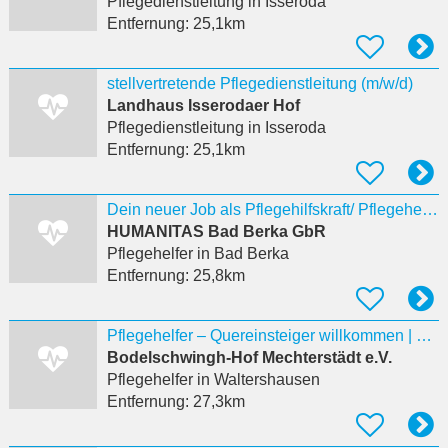
Pflegedienstleitung
in Isseroda
Entfernung:
25,1km
stellvertretende Pflegedienstleitung (m/w/d)
Landhaus Isserodaer Hof
Pflegedienstleitung
in Isseroda
Entfernung:
25,1km
Dein neuer Job als Pflegehilfskraft/ Pflegehelfer (m/w/d) ambulant wartet! Bereit für die
HUMANITAS Bad Berka GbR
Pflegehelfer
in Bad Berka
Entfernung:
25,8km
Pflegehelfer – Quereinsteiger willkommen | Waltershausen (m/w/d) Waltershausen, Deutschland
Bodelschwingh-Hof Mechterstädt e.V.
Pflegehelfer
in Waltershausen
Entfernung:
27,3km