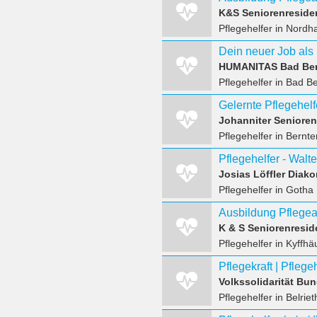
K&S Seniorenreside
Pflegehelfer
in Nordh
HUMANITAS Bad Be
Pflegehelfer
in Bad B
Johanniter Senior
Pflegehelfer
in Bernte
Pflegehelfer - Walt
Josias Löffler Dia
Pflegehelfer
in Gotha
K & S Seniorenresi
Pflegehelfer
in Kyffhä
Volkssolidarität Bu
Pflegehelfer
in Belriet