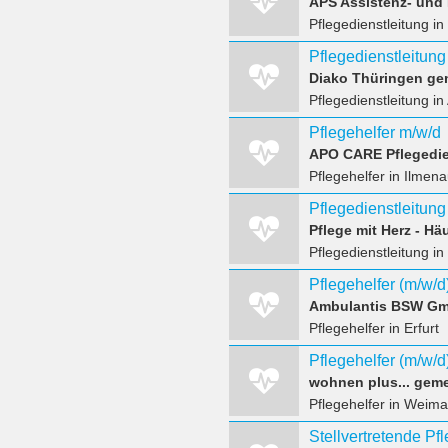
APS Assistenz- und
Pflegedienstleitung
in
Pflegedienstleitung
Diako Thüringen g
Pflegedienstleitung
in
Pflegehelfer m/w/d
APO CARE Pflegedi
Pflegehelfer
in Ilmena
Pflegedienstleitung
Pflege mit Herz ‐ H
Pflegedienstleitung
in 
Pflegehelfer (m/w/d
Ambulantis BSW G
Pflegehelfer
in Erfurt
Pflegehelfer (m/w/d)
Pflegehelfer
in Weimar