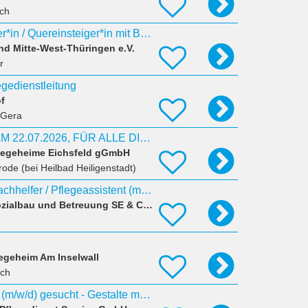
ch
64/2026 Pflegehelfer*in / Quereinsteiger*in mit Berufserfahrung
d Mitte-West-Thüringen e.V.
r
egedienstleitung
f
 Gera
BEWERBERTAG AM 22.07.2026, FÜR ALLE DIE GERN IM PFLEGEBEREICH ARBEITEN MÖCHTEN (m/w/d)
flegeheime Eichsfeld gGmbH
rode (bei Heilbad Heiligenstadt)
Ausbildung Pflegefachhelfer / Pflegeassistent (m/w/d) Start 2027 K&S Seniorenresidenz Erfurt
K & S – Dr. Krantz Sozialbau und Betreuung SE & Co. KG
geheim Am Inselwall
sch
Pflegedienstleitung (m/w/d) gesucht - Gestalte mit uns die Pflege