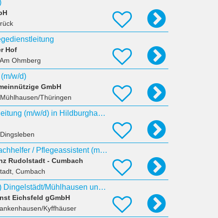
)
bH
rück
egedienstleitung
r Hof
 Am Ohmberg
 (m/w/d)
emeinnützige GmbH
 Mühlhausen/Thüringen
Stellv. Pflegedienstleitung (m/w/d) in Hildburghausen
 Dingsleben
Ausbildung Pflegefachhelfer / Pflegeassistent (m/w/d) Start 2027
nz Rudolstadt - Cumbach
stadt, Cumbach
Pflegehelfer (m/w/d) Dingelstädt/Mühlhausen und Bad Frankenhausen
ienst Eichsfeld gGmbH
rankenhausen/Kyffhäuser