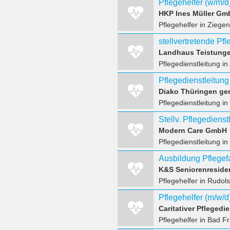
Pflegehelfer (w/m/d
HKP Ines Müller Gm
Pflegehelfer
in Ziegen
stellvertretende Pfl
Landhaus Teistunge
Pflegedienstleitung
in
Pflegedienstleitung
Diako Thüringen g
Pflegedienstleitung
in
Modern Care GmbH
Pflegedienstleitung
in
K&S Seniorenreside
Pflegehelfer
in Rudol
Caritativer Pfleged
Pflegehelfer
in Bad F