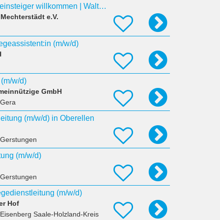
Pflegehelfer – Quereinsteiger willkommen | Waltershausen (m/w/d)
Mechterstädt e.V.
flegeassistent:in (m/w/d)
H
 (m/w/d)
emeinnützige GmbH
 Gera
leitung (m/w/d) in Oberellen
 Gerstungen
itung (m/w/d)
 Gerstungen
egedienstleitung (m/w/d)
er Hof
 Eisenberg Saale-Holzland-Kreis