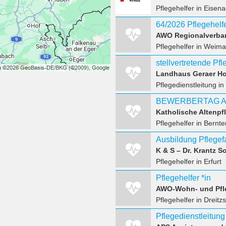
Pflegehelfer
in Eisena
AWO Regionalverban
Pflegehelfer
in Weima
stellvertretende Pfl
Landhaus Geraer Ho
Pflegedienstleitung
in
Katholische Altenp
Pflegehelfer
in Bernte
Pflegehelfer
in Erfurt
Pflegehelfer *in
AWO-Wohn- und Pfle
Pflegehelfer
in Dreitz