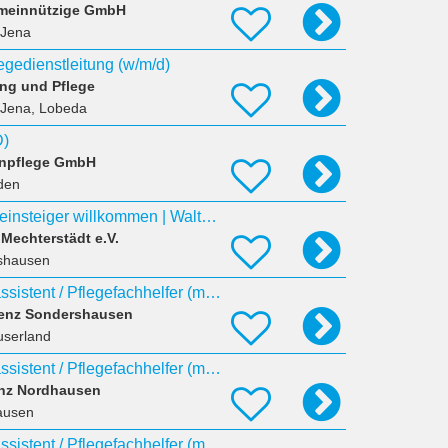
emeinnützige GmbH
 Jena
legedienstleitung (w/m/d)
ng und Pflege
 Jena, Lobeda
D)
enpflege GmbH
den
Pflegehelfer – Quereinsteiger willkommen | Waltershausen (m/w/d) Waltershausen, Deutschland
Mechterstädt e.V.
rshausen
Ausbildung Pflegeassistent / Pflegefachhelfer (m/w/d) Start 2027 K&S Seniorenresidenz Sondershausen
denz Sondershausen
userland
Ausbildung Pflegeassistent / Pflegefachhelfer (m/w/d) 2027
enz Nordhausen
ausen
Ausbildung Pflegeassistent / Pflegefachhelfer (m/w/d) 2027 K&S Seniorenresidenz Nordhausen