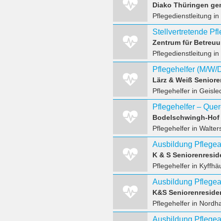
Diako Thüringen g
Pflegedienstleitung
in
Stellvertretende Pf
Zentrum für Betreuu
Pflegedienstleitung
in
Pflegehelfer (M/W/
Lärz & Weiß Senior
Pflegehelfer
in Geisle
Bodelschwingh-Hof 
Pflegehelfer
in Walte
K & S Seniorenresi
Pflegehelfer
in Kyffhä
K&S Seniorenresid
Pflegehelfer
in Nordh