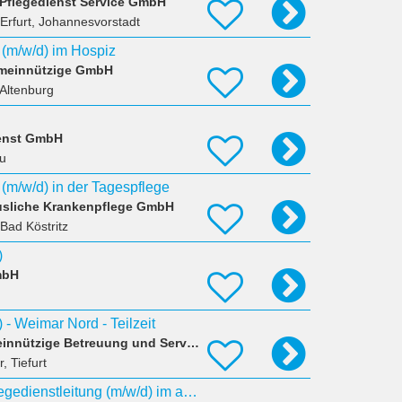
 Pflegedienst Service GmbH
 Erfurt, Johannesvorstadt
 (m/w/d) im Hospiz
emeinnützige GmbH
 Altenburg
enst GmbH
u
 (m/w/d) in der Tagespflege
äusliche Krankenpflege GmbH
Bad Köstritz
)
mbH
 - Weimar Nord - Teilzeit
wohnen plus... gemeinnützige Betreuung und Service GmbH
, Tiefurt
Stellvertretende Pflegedienstleitung (m/w/d) im ambulanten Dienst