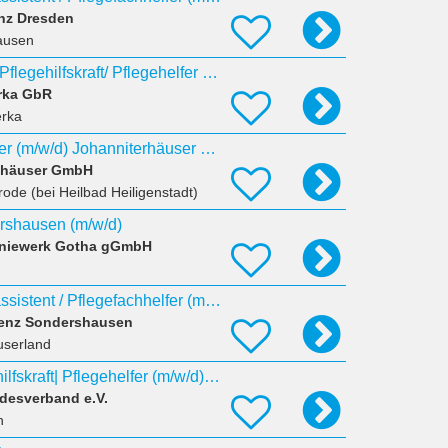
nz Dresden
ausen
Dein neuer Job als Pflegehilfskraft/ Pflegehelfer (m/w/d) ambulant wartet! Bereit für die
rka GbR
erka
Gelernte Pflegehelfer (m/w/d) Johanniterhäuser Heiligenstadt
enhäuser GmbH
rode (bei Heilbad Heiligenstadt)
ershausen (m/w/d)
koniewerk Gotha gGmbH
Ausbildung Pflegeassistent / Pflegefachhelfer (m/w/d) Start 2027
denz Sondershausen
userland
Pflegekraft | Pflegehilfskraft| Pflegehelfer (m/w/d) für den ambulanten Pflegedienst Meiningen
ndesverband e.V.
h