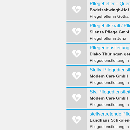
Bodelschwingh-Hof 
Pflegehelfer
in Gotha
Pflegehilfskraft / P
Silenza Pflege Gmb
Pflegehelfer
in Jena
Pflegedienstleitung
Diako Thüringen g
Pflegedienstleitung
in
Stellv. Pflegedienst
Modern Care GmbH
Pflegedienstleitung
in
Stv. Pflegedienstle
Modern Care GmbH
Pflegedienstleitung
in
stellvertretende Pfl
Landhaus Schkölen
Pflegedienstleitung
in