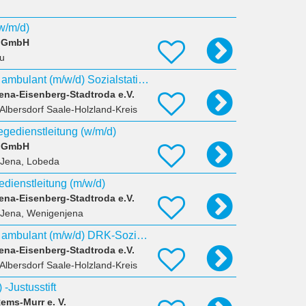
(w/m/d)
d GmbH
u
Pflegedienstleitung ambulant (m/w/d) Sozialstation Stadtroda
na-Eisenberg-Stadtroda e.V.
 Albersdorf Saale-Holzland-Kreis
legedienstleitung (w/m/d)
d GmbH
 Jena, Lobeda
edienstleitung (m/w/d)
na-Eisenberg-Stadtroda e.V.
 Jena, Wenigenjena
Pflegedienstleitung ambulant (m/w/d) DRK-Sozialstation Stadtroda
na-Eisenberg-Stadtroda e.V.
 Albersdorf Saale-Holzland-Kreis
 -Justusstift
ems-Murr e. V.