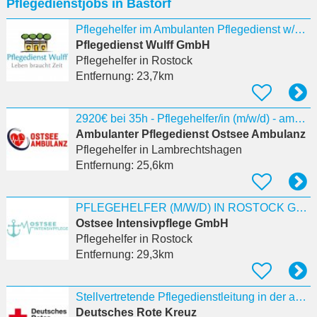
Pflegedienstjobs in Bastorf
eingeben
Pflegehelfer im Ambulanten Pflegedienst w/d/m
Pflegedienst Wulff GmbH
Pflegehelfer
in Rostock
Entfernung:
23,7km
2920€ bei 35h - Pflegehelfer/in (m/w/d) - ambulanter Pflegedienst Rostock
Ambulanter Pflegedienst Ostsee Ambulanz
Pflegehelfer
in Lambrechtshagen
Entfernung:
25,6km
PFLEGEHELFER (M/W/D) IN ROSTOCK GESUCHT
Ostsee Intensivpflege GmbH
Pflegehelfer
in Rostock
Entfernung:
29,3km
Stellvertretende Pflegedienstleitung in der ambulanten Pflege (m/w/d) für den Standort Gadebusch
Deutsches Rote Kreuz