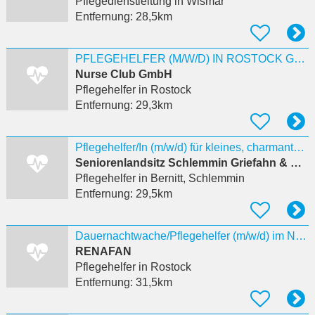
Pflegedienstleitung
in Wismar
Entfernung:
28,5km
PFLEGEHELFER (M/W/D) IN ROSTOCK GESUCHT
Nurse Club GmbH
Pflegehelfer
in Rostock
Entfernung:
29,3km
Pflegehelfer/In (m/w/d) für kleines, charmantes Pflegeheim
Seniorenlandsitz Schlemmin Griefahn & Effler GbR
Pflegehelfer
in Bernitt, Schlemmin
Entfernung:
29,5km
Dauernachtwache/Pflegehelfer (m/w/d) im Nachtdienst stationäre Pflege Rostock
RENAFAN
Pflegehelfer
in Rostock
Entfernung:
31,5km