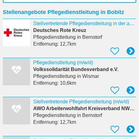
Ort
Stellenangebote Pflegedienstleitung in Bobitz
eingeben
Stellvertretende Pflegedienstleitung in der ambulanten Pflege (m/w/d) für den Standort Gadebusch
Deutsches Rote Kreuz
Pflegedienstleitung
in Bernstorf
Entfernung:
12,7km
Pflegedienstleitung (m/w/d)
Volkssolidarität Bundesverband e.V.
Pflegedienstleitung
in Wismar
Entfernung:
10,6km
Stellvertretende Pflegedienstleitung (m/w/d)
AWO Arbeiterwohlfahrt Kreisverband NWM e.V.
Pflegedienstleitung
in Bernstorf
Entfernung:
12,7km