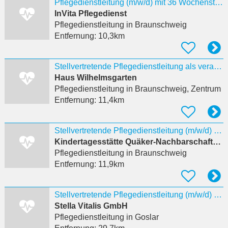
Pflegedienstleitung (m/w/d) mit 36 Wochenstunden
InVita Pflegedienst
Pflegedienstleitung
in Braunschweig
Entfernung:
10,3km
Stellvertretende Pflegedienstleitung als verantwortliche:r Pflegeprozesskoordinator:in (w/m/d)
Haus Wilhelmsgarten
Pflegedienstleitung
in Braunschweig, Zentrum
Entfernung:
11,4km
Stellvertretende Pflegedienstleitung (m/w/d) – Ambulante Pflege
Kindertagesstätte Quäker-Nachbarschaftsheim (QNH) des Paritätischen Braunschweig
Pflegedienstleitung
in Braunschweig
Entfernung:
11,9km
Stellvertretende Pflegedienstleitung (m/w/d) in Goslar
Stella Vitalis GmbH
Pflegedienstleitung
in Goslar