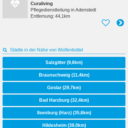
Curaliving
Pflegedienstleitung
in Adenstedt
Entfernung:
44,1km
Städte in der Nähe von Wolfenbüttel
Salzgitter (9,6km)
Braunschweig (11,4km)
Goslar (29,7km)
Bad Harzburg (32,4km)
Ilsenburg (Harz) (35,6km)
Hildesheim (39,0km)