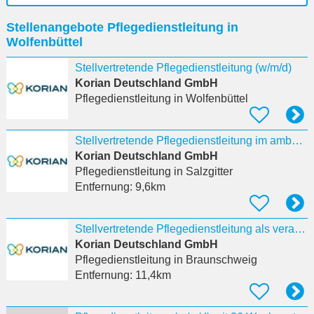
Ort
Stellenangebote Pflegedienstleitung in
eingeben
Wolfenbüttel
Stellvertretende Pflegedienstleitung (w/m/d)
Korian Deutschland GmbH
Pflegedienstleitung
in Wolfenbüttel
Stellvertretende Pflegedienstleitung im ambulanten Dienst (w/m/d)
Korian Deutschland GmbH
Pflegedienstleitung
in Salzgitter
Entfernung:
9,6km
Stellvertretende Pflegedienstleitung als verantwortliche:r Pflegeprozesskoordinator:in (w/m/d)
Korian Deutschland GmbH
Pflegedienstleitung
in Braunschweig
Entfernung:
11,4km