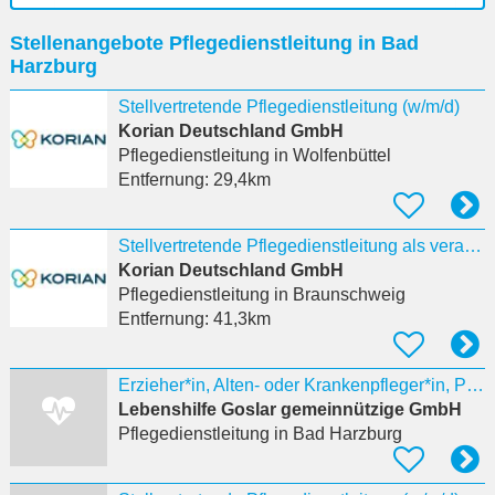
Ort
Stellenangebote Pflegedienstleitung in Bad
eingeben
Harzburg
Stellvertretende Pflegedienstleitung (w/m/d)
Korian Deutschland GmbH
Pflegedienstleitung
in Wolfenbüttel
Entfernung:
29,4km
Stellvertretende Pflegedienstleitung als verantwortliche:r Pflegeprozesskoordinator:in (w/m/d)
Korian Deutschland GmbH
Pflegedienstleitung
in Braunschweig
Entfernung:
41,3km
Erzieher*in, Alten- oder Krankenpfleger*in, Pflegedienstleitung (m/w/d) als Teamleitung m/w/d
Lebenshilfe Goslar gemeinnützige GmbH
Pflegedienstleitung
in Bad Harzburg