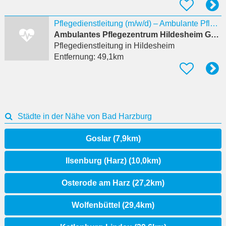
Pflegedienstleitung (m/w/d) – Ambulante Pflege
Ambulantes Pflegezentrum Hildesheim GmbH
Pflegedienstleitung
in Hildesheim
Entfernung:
49,1km
Städte in der Nähe von Bad Harzburg
Goslar (7,9km)
Ilsenburg (Harz) (10,0km)
Osterode am Harz (27,2km)
Wolfenbüttel (29,4km)