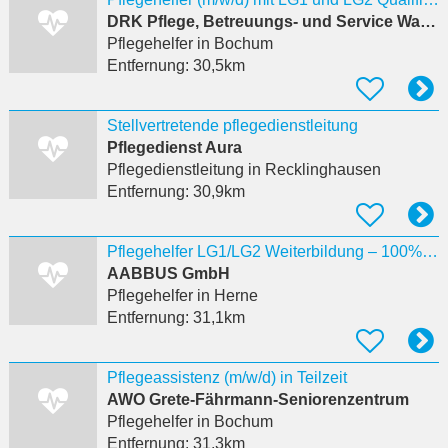
DRK Pflege, Betreuungs- und Service Wanne-Eickel GmbH
Pflegehelfer
in Bochum
Entfernung:
30,5km
Stellvertretende pflegedienstleitung
Pflegedienst Aura
Pflegedienstleitung
in Recklinghausen
Entfernung:
30,9km
Pflegehelfer LG1/LG2 Weiterbildung – 100% förderfähig Herne
AABBUS GmbH
Pflegehelfer
in Herne
Entfernung:
31,1km
Pflegeassistenz (m/w/d) in Teilzeit
AWO Grete-Fährmann-Seniorenzentrum
Pflegehelfer
in Bochum
Entfernung:
31,3km