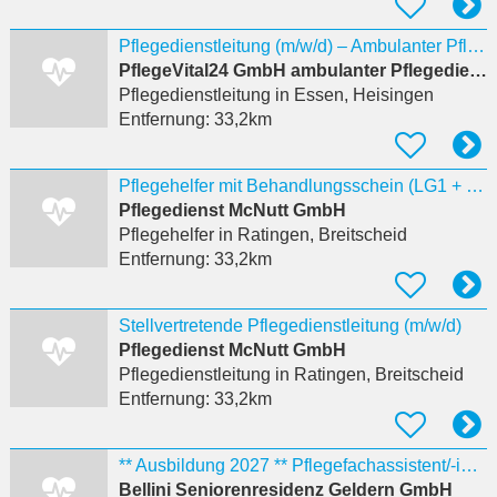
Pflegedienstleitung (m/w/d) – Ambulanter Pflege- und Betreuungsdienst (KEIN WOCHENENDDIENST)
PflegeVital24 GmbH ambulanter Pflegedienst
Pflegedienstleitung
in Essen, Heisingen
Entfernung:
33,2km
Pflegehelfer mit Behandlungsschein (LG1 + LG2) WO SEIT IHR ???
Pflegedienst McNutt GmbH
Pflegehelfer
in Ratingen, Breitscheid
Entfernung:
33,2km
Stellvertretende Pflegedienstleitung (m/w/d)
Pflegedienst McNutt GmbH
Pflegedienstleitung
in Ratingen, Breitscheid
Entfernung:
33,2km
** Ausbildung 2027 ** Pflegefachassistent/-in (m/w/d)
Bellini Seniorenresidenz Geldern GmbH