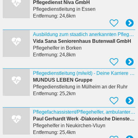
Pflegedienst Niva GmbH
Pflegedienstleitung
in Essen
Entfernung:
24,6km
Ausbildung zum staatlich anerkannten Pflegeassistenten (m/w/d)
Vida Sana Seniorenhaus Butenwall GmbH
Pflegehelfer
in Borken
Entfernung:
24,8km
Pflegedienstleitung (m/w/d) - Deine Karriere startet jetzt!
MUNDUS LEBEN Gruppe
Pflegedienstleitung
in Mülheim an der Ruhr
Entfernung:
25,2km
Pflegefachassistent/Pflegehelfer, ambulanter Pflegedienst, Teilzeit, unbefristet (w/m/d)
Paul Gerhardt Werk -Diakonische Dienste- gGmbH - Verwaltungsgebäude
Pflegehelfer
in Neukirchen-Vluyn
Entfernung:
25,4km