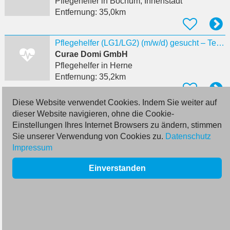
Pflegehelfer
in Bochum, Innenstadt
Entfernung:
35,0km
Pflegehelfer (LG1/LG2) (m/w/d) gesucht – Teilzeit bis 60 %
Curae Domi GmbH
Pflegehelfer
in Herne
Entfernung:
35,2km
Diese Website verwendet Cookies. Indem Sie weiter auf
Pflegehelfer mit LG1/LG 2 (m/w/d)
dieser Website navigieren, ohne die Cookie-
PflegePlus GmbH
Einstellungen Ihres Internet Browsers zu ändern, stimmen
Pflegehelfer
in Bochum
Sie unserer Verwendung von Cookies zu.
Datenschutz
Entfernung:
35,6km
Impressum
Einverstanden
Pflegehelfer mit LG1/LG 2 (m/w/d)
PflegePlus GmbH
Pflegehelfer
in Krefeld
Entfernung:
35,7km