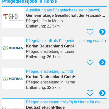
Pflegedienstjobs in Hünxe
eingeben
Ausbildung als Pflegefachassistent (m/w/d) 01.09.2027
Gemeinnützige Gesellschaft der Franziskanerinnen zu Olpe mbH
Pflegehelfer
in Moers
Entfernung:
22,5km
Pflegefachkraft als Pflegedienstleitung (w/m/d)
Korian Deutschland GmbH
Pflegedienstleitung
in Essen
Entfernung:
26,1km
Pflegedienstleitung (w/m/d)
Korian Deutschland GmbH
Pflegedienstleitung
in Herne
Entfernung:
32,2km
Pflegedienstleitung (m/w/d) in Herne für die Eingliederungshilfe
DeutscheFachPflege