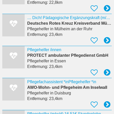
Entfernung:
22,8km
… Dich! Pädagogische Ergänzungskraft (m/w/d) in Teilzeit
Deutsches Rotes Kreuz Kreisverband Mülheim an der Ruhr e.V.
Pflegehelfer
in Mülheim an der Ruhr
Entfernung:
23,4km
Pflegehelfer /innen
PROTECT ambulanter Pflegedienst GmbH
Pflegehelfer
in Essen
Entfernung:
23,4km
Pflegefachassistent *inPflegehelfer *in
AWO-Wohn- und Pflegeheim Am Inselwall
Pflegehelfer
in Duisburg
Entfernung:
23,4km
Pflegehelfer (m/w/d) 16,51€ Stundenlohn