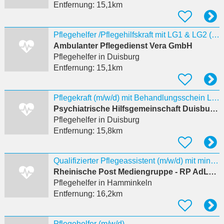
Entfernung:
15,1km
Pflegehelfer /Pflegehilfskraft mit LG1 & LG2 (m/w/d)
Ambulanter Pflegedienst Vera GmbH
Pflegehelfer
in Duisburg
Entfernung:
15,1km
Pflegekraft (m/w/d) mit Behandlungsschein LG1 & LG2
Psychiatrische Hilfsgemeinschaft Duisburg gGmbH
Pflegehelfer
in Duisburg
Entfernung:
15,8km
Qualifizierter Pflegeassistent (m/w/d) mit mind. einjähriger Ausbildung im Pflegeheim Hamminkeln
Rheinische Post Mediengruppe - RP AdLog GmbH - Rhei­nisch-ber­gi­sche Ver­la
Pflegehelfer
in Hamminkeln
Entfernung:
16,2km
Pflegehelfer (m/w/d)